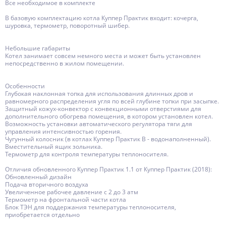
Все необходимое в комплекте
В базовую комплектацию котла Куппер Практик входит: кочерга,
шуровка, термометр, поворотный шибер.
Небольшие габариты
Котел занимает совсем немного места и может быть установлен
непосредственно в жилом помещении.
Особенности
Глубокая наклонная топка для использования длинных дров и
равномерного распределения угля по всей глубине топки при засыпке.
Защитный кожух-конвектор с конвекционными отверстиями для
дополнительного обогрева помещения, в котором установлен котел.
Возможность установки автоматического регулятора тяги для
управления интенсивностью горения.
Чугунный колосник (в котлах Куппер Практик В - водонаполненный).
Вместительный ящик зольника.
Термометр для контроля температуры теплоносителя.
Отличия обновленного Куппер Практик 1.1 от Куппер Практик (2018):
Обновленный дизайн
Подача вторичного воздуха
Увеличенное рабочее давление с 2 до 3 атм
Термометр на фронтальной части котла
Блок ТЭН для поддержания температуры теплоносителя,
приобретается отдельно