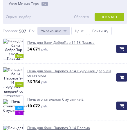
Урал-Микма-Терм
57
Скрыть подбор
Сбросить
ПОКАЗАТЬ
507
Товаров:
По
:
Умолчанию
Цене
Рейтингу
Печь для бани ДоброПар 14-18 Плазма
34 671
руб.
NEW
Печь для бани Паровоз 9-14 с чугунной дверцей
со стеклом
36 764
руб.
NEW
Печь отопительная Смуглянка-2
10 672
руб.
ХИТ
%
Печь для бани Паровоз 9-14 Плазма