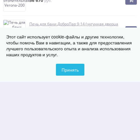
56 670
руб.
Печь для бани ДоброПар 9-14 (чугунная дверца
со стеклом)
27 528
руб.
Этот сайт использует cookie-файлы и другие технологии,
NEW
чтобы помочь Вам в навигации, а также для предоставления
лучшего пользовательского опыта и анализа использования
наших продуктов и услуг.
Печь для бани Олимп 20-26 (чугунная дверца со
стеклом, с парогенератором)
33 534
руб.
Принять
NEW
Печь для бани Кольчуга 9-14 (нержавеющая
сетка, чугунная дверца со стеклом)
31 850
руб.
NEW
Печь для бани Колибри 9М
17 745
руб.
NEW