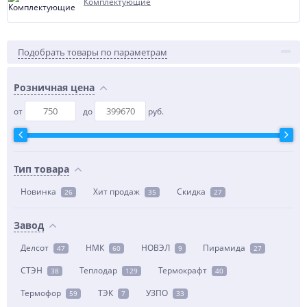
Комплектующие
Подобрать товары по параметрам
Розничная цена
от
до
руб.
Тип товара
Новинка
Хит продаж
Скидка
26
35
27
Завод
Делсот
НМК
НОВЭЛ
Пирамида
47
60
9
27
СТЭН
Теплодар
Термокрафт
38
129
40
Термофор
ТЭК
УЗПО
59
7
33