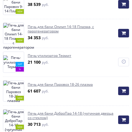
38 539
руб.
NEW
Печь для бани Олимп 14-18 Плазма, с
парогенератором
34 353
руб.
NEW
Печь-утилизатор Термит
21 100
руб.
ХИТ
%
Печь для бани Паровоз 18-26 плазма
61 607
руб.
NEW
Печь для бани ДоброПар 14-18 (чугунная дверца
со стеклом)
30 713
руб.
NEW