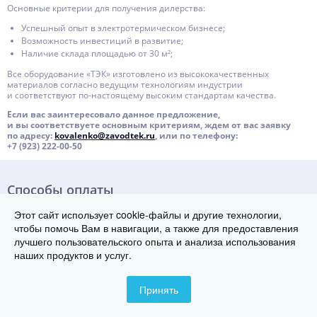
Основные критерии для получения дилерства:
Успешный опыт в электротермическом бизнесе;
Возможность инвестиций в развитие;
Наличие склада площадью от 30 м²;
Все оборудование «ТЭК» изготовлено из высококачественных
материалов согласно ведущим технологиям индустрии
и соответствуют
по-настоящему
высоким стандартам качества.
Если вас заинтересовало данное предложение,
и вы соответствуете основным критериям, ждем от вас заявку
по адресу:
kovalenko@
zavodtek
.ru
, или по телефону:
+7 (923) 222-00-50
Способы оплаты
Этот сайт использует cookie-файлы и другие технологии,
чтобы помочь Вам в навигации, а также для предоставления
лучшего пользовательского опыта и анализа использования
© Группа заводов теплового оборудования «ТЭК», 2019-2026
наших продуктов и услуг.
350059, г. Краснодар, ул. Уральская 87/1
Телефон: 8 (800) 222-29-08
Принять
Контакты
Карта сайта