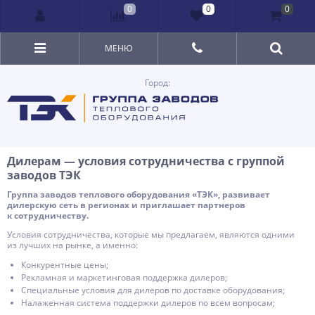
0
0
0
МЕНЮ
Город:
Дилерам — условия сотрудничества с группой
заводов ТЭК
Группа заводов теплового оборудования «ТЭК», развивает
дилерскую сеть в регионах и приглашает партнеров
к сотрудничеству.
Условия сотрудничества, которые мы предлагаем, являются одними
из лучших на рынке, а именно:
Конкурентные цены;
Рекламная и маркетинговая поддержка дилеров;
Специальные условия для дилеров по доставке оборудования;
Налаженная система поддержки дилеров по всем вопросам;