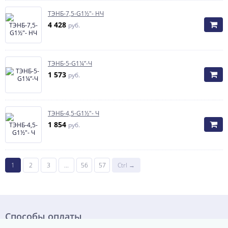
ТЭНБ-7,5-G1½"- НЧ
4 428
руб.
ТЭНБ-5-G1¼”-Ч
1 573
руб.
ТЭНБ-4,5-G1½"- Ч
1 854
руб.
1
2
3
...
56
57
Ctrl →
Способы оплаты