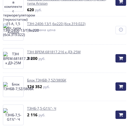
типа Ariston
620
руб.
ТЭН-240б-13/1,6и220 (6ся.319.022)
Не указана цена
ТЭН ВРЕМ.681817.216 к ДЭ-25М
3 200
руб.
Блок ТЭНБВ-7,5Z/380БК
124 352
руб.
ТЭНБ-7,5-G1½"- Ч
2 116
руб.