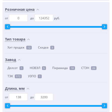
Розничная цена
от
до
руб.
Тип товара
Хит продаж
Скидка
12
3
Завод
Делсот
НОВЭЛ
Пирамида
СТЭН
1
5
18
26
ТЭК
УЗПО
572
1
Длина, мм
от
до