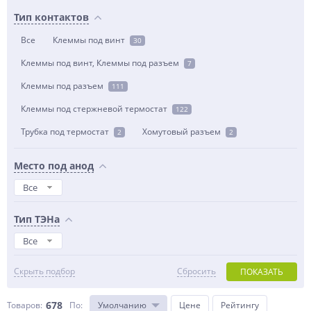
Тип контактов
Все
Клеммы под винт
30
Клеммы под винт, Клеммы под разъем
7
Клеммы под разъем
111
Клеммы под стержневой термостат
122
Трубка под термостат
Хомутовый разъем
2
2
Место под анод
Все
Тип ТЭНа
Все
Скрыть подбор
Сбросить
ПОКАЗАТЬ
678
Товаров:
По
:
Умолчанию
Цене
Рейтингу