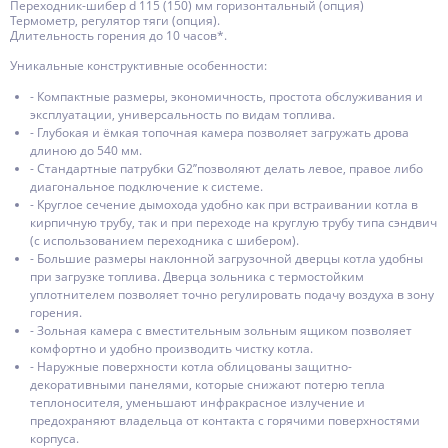
Переходник-шибер d 115 (150) мм горизонтальный (опция)
Термометр, регулятор тяги (опция).
Длительность горения до 10 часов*.
Уникальные конструктивные особенности:
- Компактные размеры, экономичность, простота обслуживания и
эксплуатации, универсальность по видам топлива.
- Глубокая и ёмкая топочная камера позволяет загружать дрова
длиною до 540 мм.
- Стандартные патрубки G2’’позволяют делать левое, правое либо
диагональное подключение к системе.
- Круглое сечение дымохода удобно как при встраивании котла в
кирпичную трубу, так и при переходе на круглую трубу типа сэндвич
(с использованием переходника с шибером).
- Большие размеры наклонной загрузочной дверцы котла удобны
при загрузке топлива. Дверца зольника с термостойким
уплотнителем позволяет точно регулировать подачу воздуха в зону
горения.
- Зольная камера с вместительным зольным ящиком позволяет
комфортно и удобно производить чистку котла.
- Наружные поверхности котла облицованы защитно-
декоративными панелями, которые снижают потерю тепла
теплоносителя, уменьшают инфракрасное излучение и
предохраняют владельца от контакта с горячими поверхностями
корпуса.