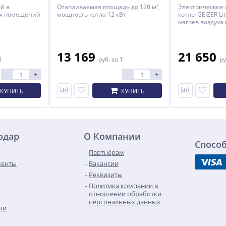
й в
Отапливаемая площадь до 120 м²,
Электрические
ля помещений
мощность котла 12 кВт
котлы GEIZER Li
нагрев воздуха
площадью от 10 
являются осно
резервным ист
теплоснабжени
13 169
21 650
1
руб.
за 1
ру
административ
оборудованных
-
+
-
+
водяного отопл
принудительно
КУПИТЬ
КУПИТЬ
одар
О Компании
Спосо
Партнёрам
менты
Вакансии
Реквизиты
Политика компании в
отношении обработки
персональных данных
чи