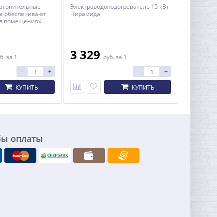
 отопительные
Электроводоподогреватель 15 кВт
te обеспечивают
Пирамида
 в помещениях
до 180 кв.м. и
вным или
очником
я в жилых и
3 329
б.
за 1
руб.
за 1
ных помещениях
 системами
-
+
-
+
ения с
й циркуляцией.
КУПИТЬ
КУПИТЬ
бы оплаты