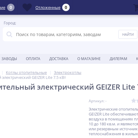
0
0
ние
Отложенные
Город:
ЗАВОДЫ
ОПЛАТА
ДОСТАВКА
О МАГАЗИНЕ
ДИЛЕРАМ
Котлы отопительные
Электрокотлы
электрический GEIZER Lite 7.5 кВт
тельный электрический GEIZER Lite 
Артикул: -
Электрические отопител
GEIZER Lite обеспечиваю
воздуха в помещениях п
10 до 180 кв.м. и являют
или резервным источни
теплоснабжения в жилых