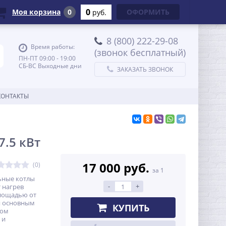
0
Моя корзина
0
ОФОРМИТЬ
руб.
8 (800) 222-29-08
Время работы:
(звонок бесплатный)
ПН-ПТ 09:00 - 19:00
СБ-ВС Выходные дни
ЗАКАЗАТЬ ЗВОНОК
КОНТАКТЫ
7.5 кВт
17 000 руб.
(0)
за 1
ьные котлы
-
+
т нагрев
лощадью от
ся основным
КУПИТЬ
ком
 и