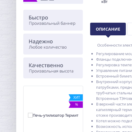
ОПИСАНИЕ
Особенности электр
Регулирование мощ
Фланцы подключени
Регулировка темпер
Управление питани
Встроенный бимет
Внутренний корпус
патрубками, предн
трубчатых стальны
%
ХИТ
Встроенные ТЭНовы
В верхней части э
%
капиллярный термо
отсеке производит
Котел можно подклю
Возможность испол