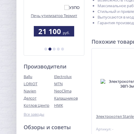
Возможность подк
Максимальное рабо
Стильный и привле
ка ЭКМ-3
Печь-утилизатор Термит
Печь отопительная
Выпускаются в модифи
Сибирь БВ-120 (Булерь
Гарантия производи
8
21 100
27 050
руб.
руб.
руб.
Похожие това
Производители
Ballu
Electrolux
LORIOT
MTN
Navien
NeoClima
Делсот
Калашников
Котлов Центр
НМК
Все заводы
Электрокотел Stanle
Обзоры и советы
Артикул: -