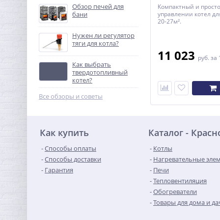
Обзор печей для
Компактный и просто
бани
управлении котел д
20-27м².
Нужен ли регулятор
тяги для котла?
11 023
руб.
за 
Как выбрать
твердотопливный
котел?
Все обзоры и советы
Как купить
Каталог - Красн
Способы оплаты
Котлы
Способы доставки
Нагревательные эле
Гарантия
Печи
Тепловентиляция
Обогреватели
Товары для дома и да