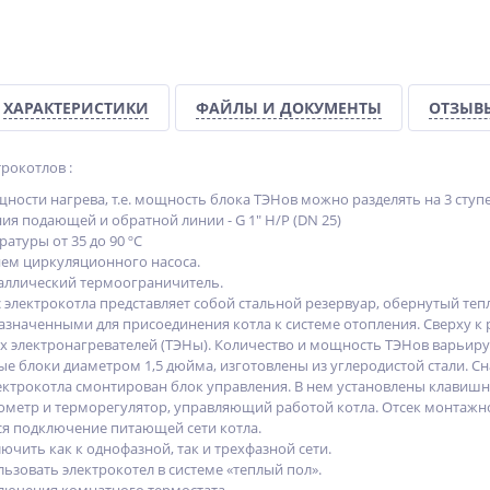
ХАРАКТЕРИСТИКИ
ФАЙЛЫ И ДОКУМЕНТЫ
ОТЗЫВ
окотлов :
ности нагрева, т.е. мощность блока ТЭНов можно разделять на 3 сту
я подающей и обратной линии - G 1" Н/Р (DN 25)
атуры от 35 до 90 ºС
ем циркуляционного насоса.
аллический термоограничитель.
 электрокотла представляет собой стальной резервуар, обернутый 
азначенными для присоединения котла к системе отопления. Сверху к 
х электронагревателей (ТЭНы). Количество и мощность ТЭНов варьируе
ХИТ
-7%
%
е блоки диаметром 1,5 дюйма, изготовлены из углеродистой стали. С
лектрокотла смонтирован блок управления. В нем установлены клавиш
%
метр и терморегулятор, управляющий работой котла. Отсек монтажно
ся подключение питающей сети котла.
чить как к однофазной, так и трехфазной сети.
ьзовать электрокотел в системе «теплый пол».