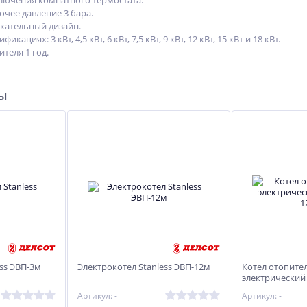
лючения комнатного термостата.
чее давление 3 бара.
кательный дизайн.
ЭКМ-9 Octa gray
Масляный обогреватель
кациях: 3 кВт, 4,5 кВт, 6 кВт, 7,5 кВт, 9 кВт, 12 кВт, 15 кВт и 18 кВт.
ян)
ЭРМПБ-1,25
теля 1 год.
22 550
6 223
руб.
руб.
24 247 руб.
ры
ss ЭВП-3м
Электрокотел Stanless ЭВП-12м
Котел отопите
электрический 
Артикул: -
Артикул: -